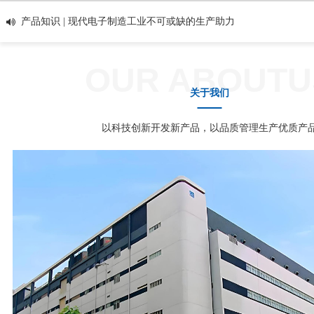
机器人将为企业助力生产
产品知识 | 现代电子制造工业不可或缺的生产助力
四轴机器人
产品知识 | 三轴点胶机平台在各个行业的应用领域
前景
产品知识 | 全自动点胶机最优清洁方法【东宇机器
人】
产品知识 | 东宇THOREAU参加自动化设备展
OUR ABOUTU
产品知识 | 四轴机器人和三轴点胶机平台有自己的
关于我们
生产工厂吗？
产品知识 | 为什么叫做四轴机器人，轴代表什么？
产品知识 | 一起来了解一下四轴机械手的技术实现
以科技创新开发新产品，以品质管理生产优质产
原理【东宇机器人】
产品知识 | 全自动SCARA机器人
产品知识 | 做模具设计，正确的流程应该怎样
产品知识 | 新前：致力打造全球模具智造的“梦工
场”
产品知识 | 东莞模具产业：演绎“中国制造2025”创
新范本
产品知识 | 东莞模具行业引入3D打印技术 提升产
品良品率
产品知识 | 黄岩模具迈向高端智造
产品知识 | 模具工业的现状以及未来发展趋势
产品知识 | 我国模具的标准化程度和应用水平可达
到50%
产品知识 | 中国模具行业呈现出七大发展新趋势
产品知识 | 中国模具未来发展趋势 高精尖是方向