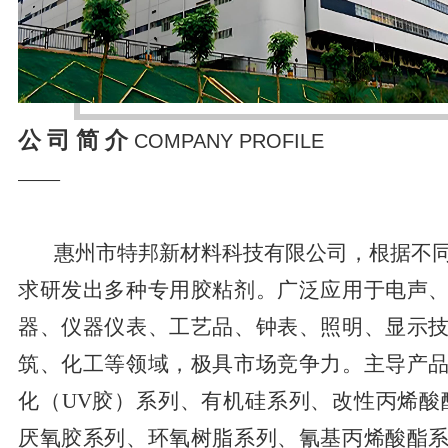
产品知识 | 自主品牌乘用车无锡开发占四成 模具
设计成旗舰
产品知识 | 工业焊接机器人如何减少脱焊或假焊
的？
公 司 简 介
COMPANY PROFILE
——
惠州市特邦新材料科技有限公司，根据不
求研发出多种专用胶粘剂。广泛应用于电声
器、仪器仪表、工艺品、钟表、照明、显示
筑、化工等领域，极具市场竞争力。主导产
化（UV胶）系列、有机硅系列、改性丙烯酸
厌氧胶系列、环氧树脂系列、氰基丙烯酸酯