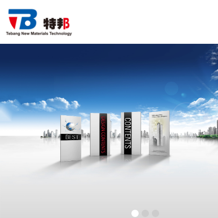
首 页
关于我们
产品中心
行业应用
新闻资讯
联系方式
产品知识 | 自主品牌乘用车无锡开发占四成 模具
设计成旗舰
产品知识 | 工业焊接机器人如何减少脱焊或假焊
的？
产品知识 | 工业机器人的崛起 东宇机器人的四轴
1
2
3