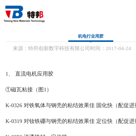
首 页
机电行业用胶
来源：
特邦创新数字科技有限公司
时间：
2017-
04-24
关于我们
产品中心
1、 直流电机应用胶
行业应用
①磁瓦粘接（图1）
新闻资讯
K-0326 对铁氧体与钢壳的粘结效果佳 固化快（配促
联系方式
K-0319 对钕铁硼与钢壳的粘结效果佳 定位快（配促