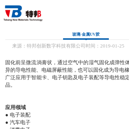
首 页
玻璃·金属UV胶
来源：
特邦创新数字科技有限公司
时间：
2019-
01-25
关于我们
产品中心
固化前呈微流淌膏状，通过空⽓中的湿⽓固化成弹性
异的导电性能、电磁屏蔽性能，也可以固化成为导电
行业应用
⼴泛应用于智能卡、电⼦钥匙及电⼦装配等导电性稳
品。
新闻资讯
联系方式
应用领域
● 电⼦装配
● 汽车电⼦